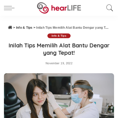
>
Info & Tips
>
Inilah Tips Memilih Alat Bantu Dengar yang Tepat!
Info & Tips
Inilah Tips Memilih Alat Bantu Dengar
yang Tepat!
November 19, 2022