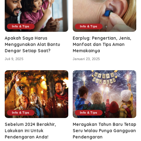
Info & Tips
Info & Tips
Apakah Saya Harus
Earplug: Pengertian, Jenis,
Menggunakan Alat Bantu
Manfaat dan Tips Aman
Dengar Setiap Saat?
Memakainya
Juli 9, 2025
Januari 23, 2025
Info & Tips
Info & Tips
Sebelum 2024 Berakhir,
Merayakan Tahun Baru Tetap
Lakukan ini Untuk
Seru Walau Punya Gangguan
Pendengaran Anda!
Pendengaran