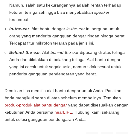
Namun, salah satu kekurangannya adalah rentan terhadap
kotoran telinga sehingga bisa menyebabkan
speaker
tersumbat.
In-the-ear
:
Alat bantu dengar
in-the-ear
ini berguna untuk
orang yang menderita gangguan dengar ringan hingga berat.
Terdapat fitur mikrofon terarah pada jenis ini.
Behind-the-ear
:
Alat
behind-the-ear
dipasang di atas telinga
Anda dan diletakkan di belakang telinga. Alat bantu dengar
yang ini cocok untuk segala usia, namun tidak sesuai untuk
penderita gangguan pendengaran yang berat.
Demikian tips memilih alat bantu dengar untuk Anda. Pastikan
Anda mengikuti saran di atas sebelum membelinya. Temukan
produk-produk alat bantu dengar
yang dapat disesuaikan dengan
kebutuhan Anda bersama
hearLIFE
. Hubungi kami sekarang
untuk solusi gangguan pendengaran Anda.