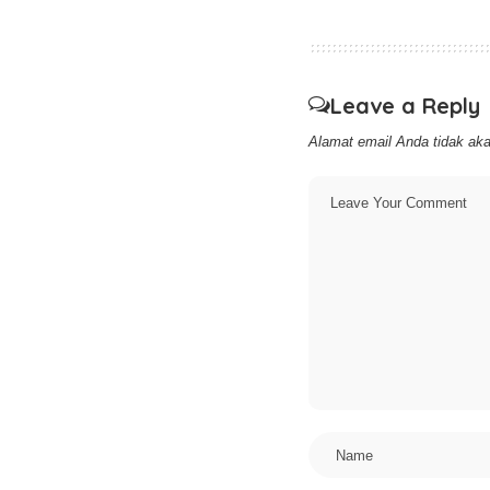
Leave a Reply
Alamat email Anda tidak aka