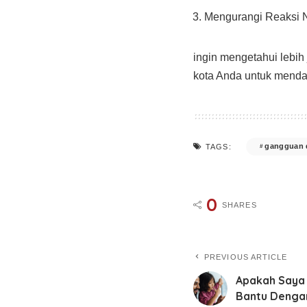
Mengurangi Reaksi N
ingin mengetahui lebih
kota Anda untuk mendap
gangguan 
TAGS:
0
SHARES
PREVIOUS ARTICLE
Apakah Saya
Bantu Dengar