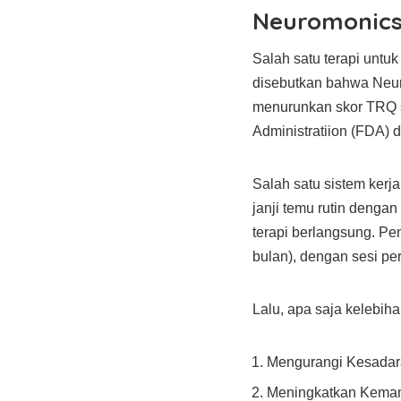
Neuromonics,
Salah satu terapi untuk
disebutkan bahwa Neur
menurunkan skor TRQ s
Administratiion (FDA)
Salah satu sistem ker
janji temu rutin dengan
terapi berlangsung. P
bulan), dengan sesi pe
Lalu, apa saja kelebiha
Mengurangi Kesadar
Meningkatkan Kemam