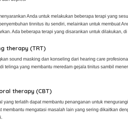
enyarankan Anda untuk melakukan beberapa terapi yang sesuai
penyembuhan tinnitus itu sendiri, melainkan untuk membuat A
kan. Ada beberapa terapi yang disarankan untuk dilakukan, di
ing therapy (TRT)
n sound masking dan konseling dari hearing care profesional
di telinga yang membantu meredam gejala tinitus sambil mene
oral therapy (CBT)
al yang terlatih dapat membantu penanganan untuk mengurangi g
at membantu mengatasi masalah lain yang sering dikaitkan deng
i.