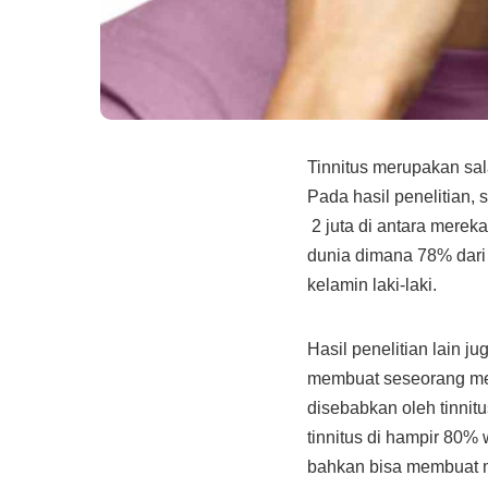
Tinnitus merupakan sa
Pada hasil penelitian,
2 juta di antara merek
dunia dimana 78% dari 
kelamin laki-laki.
Hasil penelitian lain 
membuat seseorang mem
disebabkan oleh tinnit
tinnitus di hampir 80%
bahkan bisa membuat m