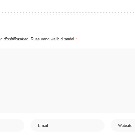
n dipublikasikan.
Ruas yang wajib ditandai
*