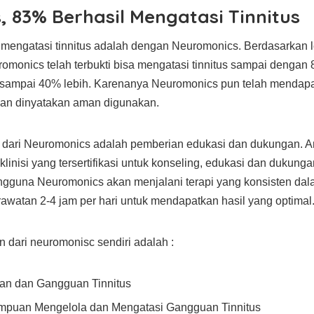
 83% Berhasil Mengatasi Tinnitus
 mengatasi tinnitus adalah dengan Neuromonics. Berdasarkan lebi
omonics telah terbukti bisa mengatasi tinnitus sampai dengan
ampai 40% lebih. Karenanya Neuromonics pun telah mendapa
 dan dinyatakan aman digunakan.
ja dari Neuromonics adalah pemberian edukasi dan dukungan. 
 klinisi yang tersertifikasi untuk konseling, edukasi dan dukun
engguna Neuromonics akan menjalani terapi yang konsisten da
rawatan 2-4 jam per hari untuk mendapatkan hasil yang optimal
n dari neuromonisc sendiri adalah :
an dan Gangguan Tinnitus
puan Mengelola dan Mengatasi Gangguan Tinnitus