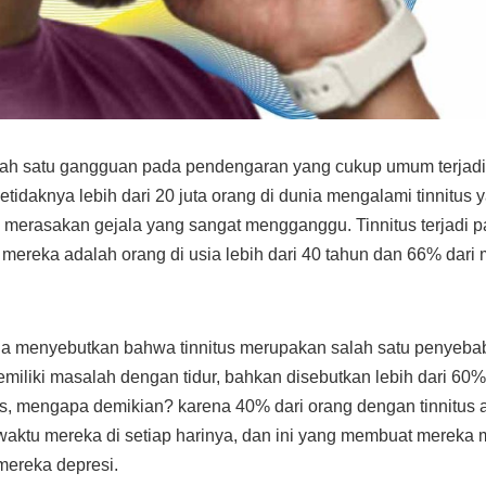
lah satu gangguan pada pendengaran yang cukup umum terjadi
 setidaknya
lebih dari 20 juta orang di dunia mengalami tinnitus 
a merasakan gejala yang sangat mengganggu. Tinnitus terjadi pa
mereka adalah orang di usia lebih dari 40 tahun dan 66% dari 
juga menyebutkan bahwa t
innitus merupakan salah satu penyebab
iliki masalah dengan tidur, bahkan disebutkan
lebih dari 60%
us, mengapa demikian? karena 40% dari orang dengan tinnitus
 waktu mereka di setiap harinya, dan ini yang membuat mereka
ereka depresi.